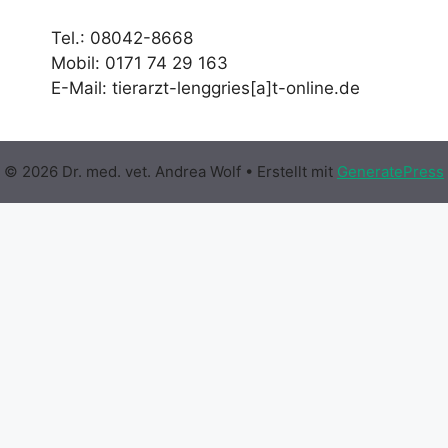
Tel.: 08042-8668
Mobil: 0171 74 29 163
E-Mail: tierarzt-lenggries[a]t-online.de
© 2026 Dr. med. vet. Andrea Wolf
• Erstellt mit
GeneratePress